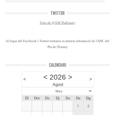
TWITTER
Tuits de @ANCPlaEstany
A l'espai del Facebook i Twitter trobareu la darrera informació de l'ANC del
Pla de l'Estany
CALENDARI
<
2026
>
<
>
Agost
Mes
Dl
Dm
Dc
Dj
Dv
Ds
Dg
1
2