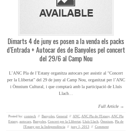
Dimarts 4 de juny es posen a la venda els packs
d’Entrada + Autocar des de Banyoles pel concert
del 29/6 al Camp Nou
L’ANC Pla de l’Estany organitza autocars per assistir al “Concert
per la Llibertat” del 29 de juny al Camp Nou, organitzat per l’ANC
i Òmnium Cultural, i que comptarà amb la participació de Lluís
Llach…
Full Article →
Posted by:
comtech
//
Banyoles
,
General
//
ANC
,
ANC Pla de l'Estany
,
ANC Pla
Estany
,
autocars
,
Banyoles
,
Concert per la Llibertat
,
Lluís Llach
,
Òmnium
,
Pla de
l'Estany per la Independència
//
juny 1, 2013
//
Comment