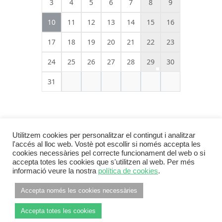
3
4
5
6
7
8
9
10
11
12
13
14
15
16
17
18
19
20
21
22
23
24
25
26
27
28
29
30
31
Utilitzem cookies per personalitzar el contingut i analitzar
l'accés al lloc web. Vostè pot escollir si només accepta les
cookies necessàries pel correcte funcionament del web o si
accepta totes les cookies que s'utilitzen al web. Per més
informació veure la nostra
política de cookies
.
Footer Menu
INFORMACIÓ LEGAL
POLÍTICA DE PRIVACITAT
Accepta només les cookies necessàries
POLÍTICA DE COOKIES
Accepta totes les cookies
© 2026
ANC Pla de l'Estany