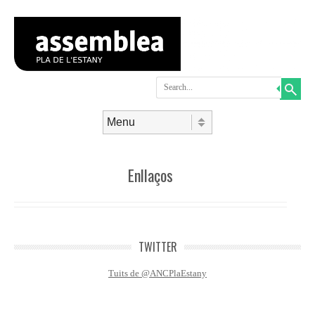
Search
Skip to content
Menu
Enllaços
TWITTER
Tuits de @ANCPlaEstany