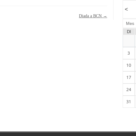
<
Diada a BCN
→
Mes
Dl
3
10
17
24
31