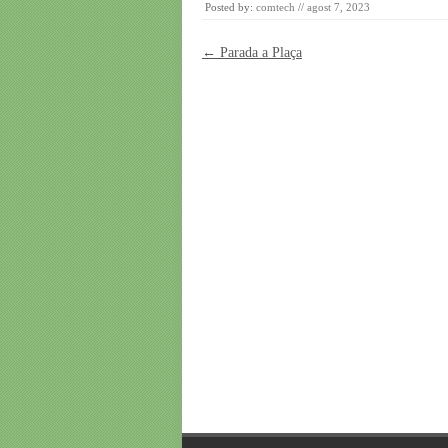
Posted by:
comtech
//
agost 7, 2023
Post navigation
←
Parada a Plaça