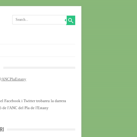
R
 @ANCPlaEstany
del Facebook i Twitter trobareu la darrera
ó de l'ANC del Pla de l'Estany
RI