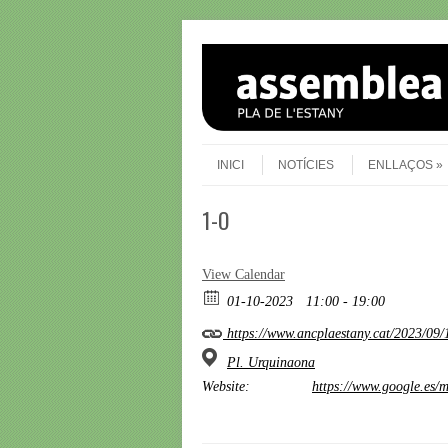
Skip to content
Menu
INICI
NOTÍCIES
ENLLAÇOS
1-O
View Calendar
01-10-2023
11:00 - 19:00
https://www.ancplaestany.cat/2023/09/
Pl. Urquinaona
Website:
https://www.google.es