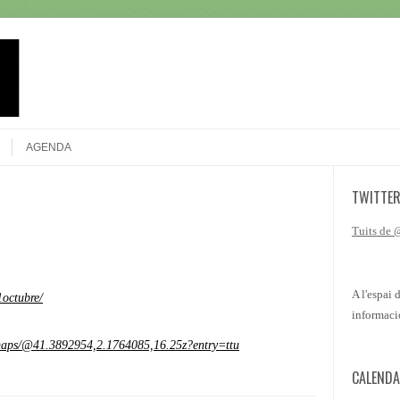
Search
AGENDA
TWITTE
Tuits de
A l'espai 
1octubre/
informaci
/maps/@41.3892954,2.1764085,16.25z?entry=ttu
CALENDA