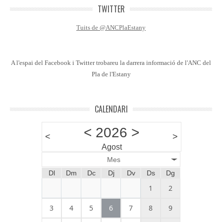
TWITTER
Tuits de @ANCPlaEstany
A l'espai del Facebook i Twitter trobareu la darrera informació de l'ANC del
Pla de l'Estany
CALENDARI
<
2026
>
<
>
Agost
Mes
Dl
Dm
Dc
Dj
Dv
Ds
Dg
1
2
3
4
5
6
7
8
9