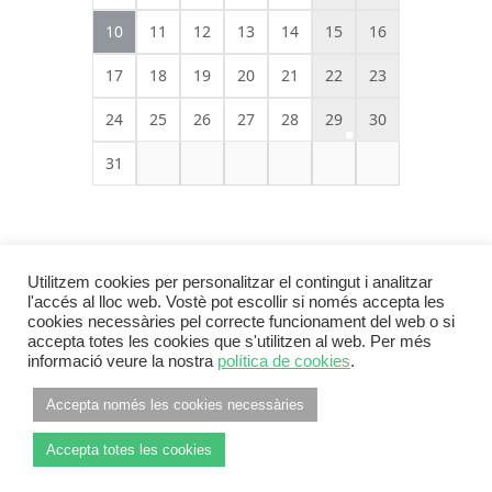
10
11
12
13
14
15
16
17
18
19
20
21
22
23
24
25
26
27
28
29
30
31
Utilitzem cookies per personalitzar el contingut i analitzar
l'accés al lloc web. Vostè pot escollir si només accepta les
cookies necessàries pel correcte funcionament del web o si
accepta totes les cookies que s'utilitzen al web. Per més
informació veure la nostra
política de cookies
.
Footer Menu
INFORMACIÓ LEGAL
POLÍTICA DE PRIVACITAT
Accepta només les cookies necessàries
POLÍTICA DE COOKIES
Accepta totes les cookies
© 2026
ANC Pla de l'Estany
Leaf Theme
powered by
WordPress