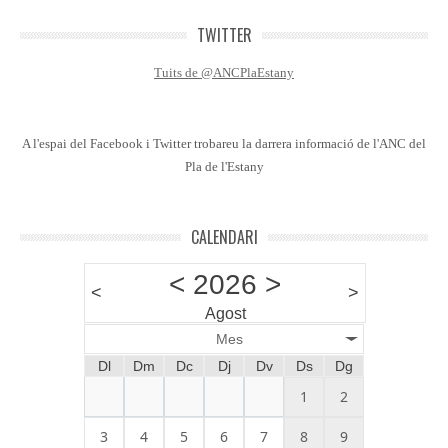
TWITTER
Tuits de @ANCPlaEstany
A l'espai del Facebook i Twitter trobareu la darrera informació de l'ANC del
Pla de l'Estany
CALENDARI
<
2026
>
<
>
Agost
Mes
Dl
Dm
Dc
Dj
Dv
Ds
Dg
1
2
3
4
5
6
7
8
9