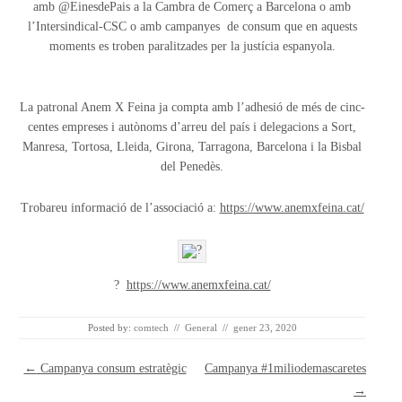
amb @EinesdePais a la Cambra de Comerç a Barcelona o amb
l’Intersindical-CSC o amb campanyes de consum que en aquests
moments es troben paralitzades per la justícia espanyola.
La patronal Anem X Feina ja compta amb l’adhesió de més de cinc-
centes empreses i autònoms d’arreu del país i delegacions a Sort,
Manresa, Tortosa, Lleida, Girona, Tarragona, Barcelona i la Bisbal
del Penedès.
Trobareu informació de l’associació a:
https://www.anemxfeina.cat/
?
https://www.anemxfeina.cat/
Posted by:
comtech
//
General
//
gener 23, 2020
Post navigation
←
Campanya consum estratègic
Campanya #1miliodemascaretes
→