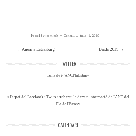
Posted by:
comtech
//
General
//
juliol 1, 2019
Post navigation
←
Anem a Estrasburg
Diada 2019
→
TWITTER
Tuits de @ANCPlaEstany
A l'espai del Facebook i Twitter trobareu la darrera informació de l'ANC del
Pla de l'Estany
CALENDARI