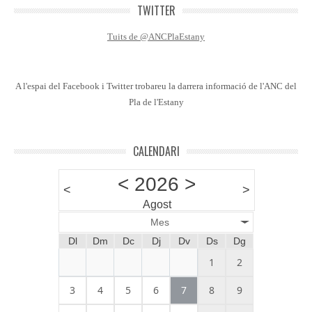
TWITTER
Tuits de @ANCPlaEstany
A l'espai del Facebook i Twitter trobareu la darrera informació de l'ANC del
Pla de l'Estany
CALENDARI
<
2026
>
<
>
Agost
Mes
Dl
Dm
Dc
Dj
Dv
Ds
Dg
1
2
3
4
5
6
7
8
9