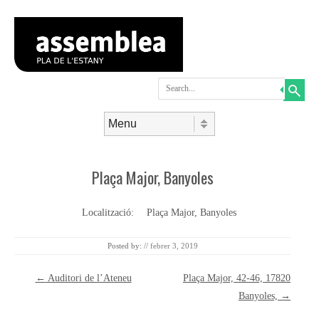
Search
Skip to content
Menu
Plaça Major, Banyoles
Localització:
Plaça Major, Banyoles
Posted by:
//
febrer 3, 2019
Post navigation
←
Auditori de l’Ateneu
Plaça Major, 42-46, 17820
Banyoles,
→