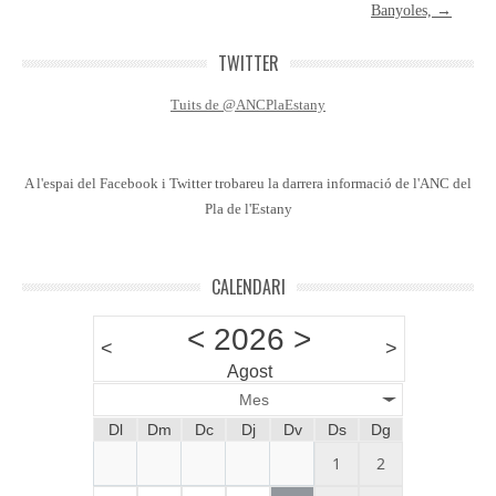
Banyoles,
→
TWITTER
Tuits de @ANCPlaEstany
A l'espai del Facebook i Twitter trobareu la darrera informació de l'ANC del
Pla de l'Estany
CALENDARI
<
2026
>
<
>
Agost
Mes
Dl
Dm
Dc
Dj
Dv
Ds
Dg
1
2