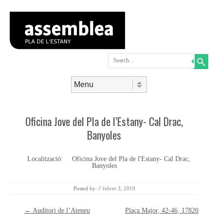
Search
Skip to content
Menu
Oficina Jove del Pla de l’Estany- Cal Drac,
Banyoles
Localització:
Oficina Jove del Pla de l'Estany- Cal Drac,
Banyoles
Posted by:
//
febrer 3, 2019
Post navigation
←
Auditori de l’Ateneu
Plaça Major, 42-46, 17820