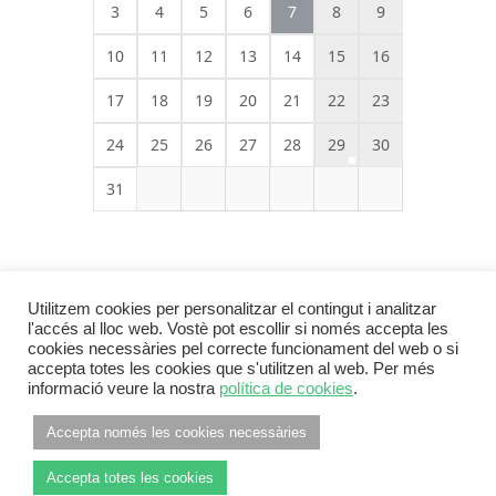
3
4
5
6
7
8
9
10
11
12
13
14
15
16
17
18
19
20
21
22
23
24
25
26
27
28
29
30
31
Utilitzem cookies per personalitzar el contingut i analitzar
l'accés al lloc web. Vostè pot escollir si només accepta les
cookies necessàries pel correcte funcionament del web o si
accepta totes les cookies que s'utilitzen al web. Per més
informació veure la nostra
política de cookies
.
Footer Menu
INFORMACIÓ LEGAL
POLÍTICA DE PRIVACITAT
Accepta només les cookies necessàries
POLÍTICA DE COOKIES
Accepta totes les cookies
© 2026
ANC Pla de l'Estany