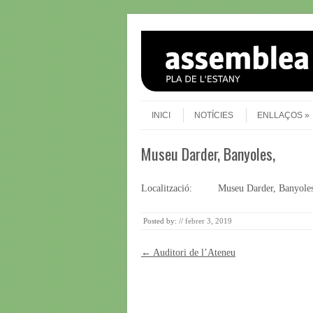
Skip to content
Menu
INICI
NOTÍCIES
ENLLAÇOS
Museu Darder, Banyoles,
Localització:
Museu Darder, Banyoles
Posted by:
//
febrer 3, 2019
Post navigation
←
Auditori de l’Ateneu