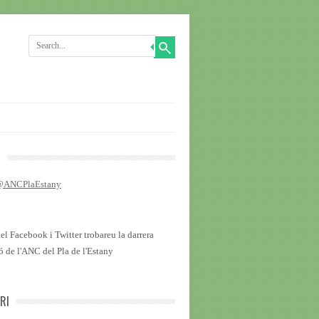
R
 @ANCPlaEstany
del Facebook i Twitter trobareu la darrera
ó de l'ANC del Pla de l'Estany
RI