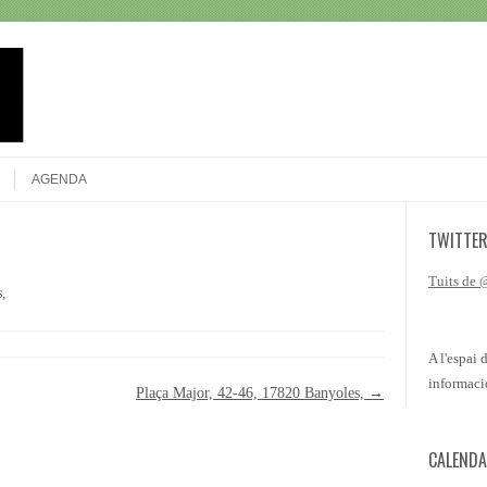
Search
AGENDA
TWITTE
Tuits de
,
A l'espai 
informaci
Plaça Major, 42-46, 17820 Banyoles,
→
CALENDA