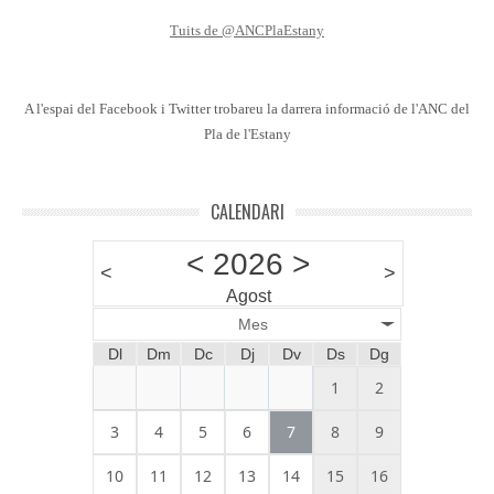
Tuits de @ANCPlaEstany
A l'espai del Facebook i Twitter trobareu la darrera informació de l'ANC del
Pla de l'Estany
CALENDARI
<
2026
>
<
>
Agost
Mes
Dl
Dm
Dc
Dj
Dv
Ds
Dg
1
2
3
4
5
6
7
8
9
10
11
12
13
14
15
16