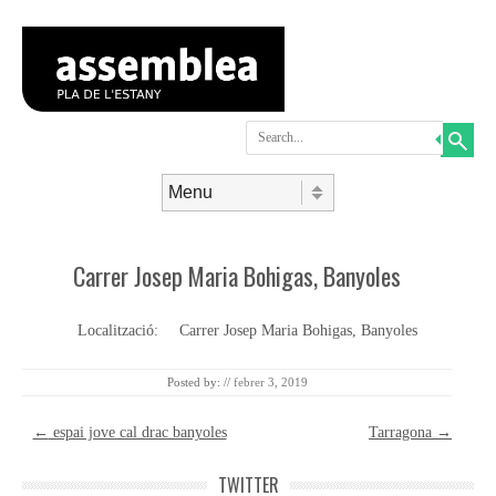
Search
Skip to content
Menu
Carrer Josep Maria Bohigas, Banyoles
Localització:
Carrer Josep Maria Bohigas, Banyoles
Posted by:
//
febrer 3, 2019
Post navigation
←
espai jove cal drac banyoles
Tarragona
→
TWITTER