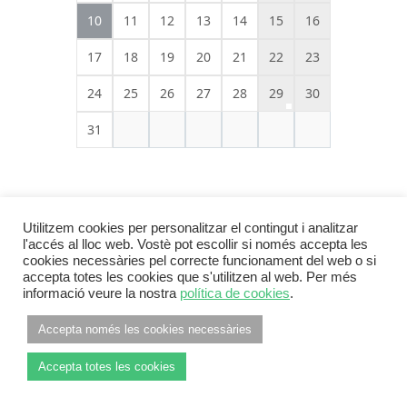
10
11
12
13
14
15
16
17
18
19
20
21
22
23
24
25
26
27
28
29
30
31
Utilitzem cookies per personalitzar el contingut i analitzar
l'accés al lloc web. Vostè pot escollir si només accepta les
cookies necessàries pel correcte funcionament del web o si
accepta totes les cookies que s'utilitzen al web. Per més
informació veure la nostra
política de cookies
.
Footer Menu
INFORMACIÓ LEGAL
POLÍTICA DE PRIVACITAT
Accepta només les cookies necessàries
POLÍTICA DE COOKIES
Accepta totes les cookies
© 2026
ANC Pla de l'Estany
Leaf Theme
powered by
WordPress