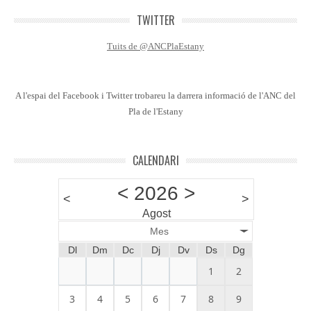
TWITTER
Tuits de @ANCPlaEstany
A l'espai del Facebook i Twitter trobareu la darrera informació de l'ANC del
Pla de l'Estany
CALENDARI
<
2026
>
<
>
Agost
Mes
Dl
Dm
Dc
Dj
Dv
Ds
Dg
1
2
3
4
5
6
7
8
9