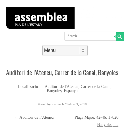
Search
Skip to content
Menu
Auditori de l’Ateneu, Carrer de la Canal, Banyoles
Localització:
Auditori de l'Ateneu, Carrer de la Canal,
Banyoles, Espanya
Posted by:
comtech
//
febrer 3, 2019
Post navigation
←
Auditori de l’Ateneu
Plaça Major, 42-46, 17820
Banyoles,
→