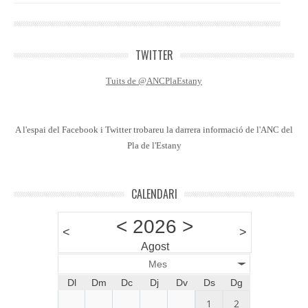
TWITTER
Tuits de @ANCPlaEstany
A l'espai del Facebook i Twitter trobareu la darrera informació de l'ANC del
Pla de l'Estany
CALENDARI
<
2026
>
<
>
Agost
Mes
Dl
Dm
Dc
Dj
Dv
Ds
Dg
1
2