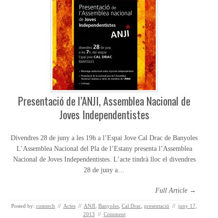
Presentació de l’ANJI, Assemblea Nacional de
Joves Independentistes
Divendres 28 de juny a les 19h a l’Espai Jove Cal Drac de Banyoles
L’Assemblea Nacional del Pla de l’Estany presenta l’Assemblea
Nacional de Joves Independentistes. L’acte tindrà lloc el divendres
28 de juny a…
Full Article →
Posted by:
comtech
//
Actes
//
ANJI
,
Banyoles
,
Cal Drac
,
presentació
//
juny 17,
2013
//
Comment