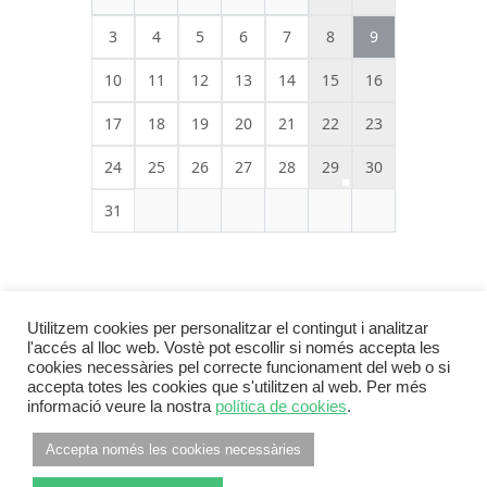
3
4
5
6
7
8
9
10
11
12
13
14
15
16
17
18
19
20
21
22
23
24
25
26
27
28
29
30
31
Utilitzem cookies per personalitzar el contingut i analitzar
l'accés al lloc web. Vostè pot escollir si només accepta les
cookies necessàries pel correcte funcionament del web o si
accepta totes les cookies que s'utilitzen al web. Per més
informació veure la nostra
política de cookies
.
Footer Menu
INFORMACIÓ LEGAL
POLÍTICA DE PRIVACITAT
Accepta només les cookies necessàries
POLÍTICA DE COOKIES