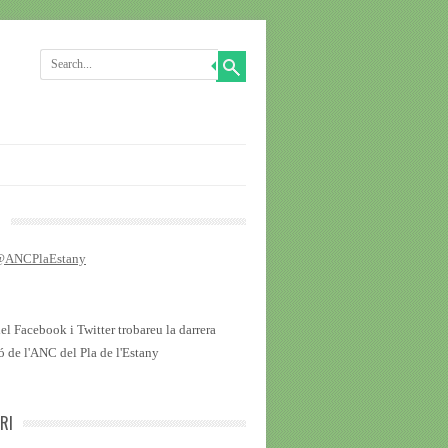
R
 @ANCPlaEstany
del Facebook i Twitter trobareu la darrera
ó de l'ANC del Pla de l'Estany
RI