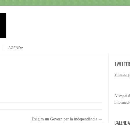
Search
AGENDA
TWITTE
Tuits de
A l'espai 
informaci
Exigim un Govern per la independència
→
CALENDA