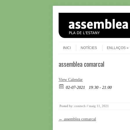
Skip to content
Menu
INICI
NOTÍCIES
ENLLAÇOS
assemblea comarcal
View Calendar
02-07-2021
19:30 - 21:00
Posted by:
comtech
//
maig 11, 2021
Post navigation
←
assemblea comarcal