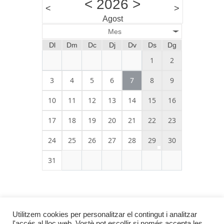
<
2026
>
<
>
Agost
Mes
Dl
Dm
Dc
Dj
Dv
Ds
Dg
1
2
3
4
5
6
7
8
9
10
11
12
13
14
15
16
17
18
19
20
21
22
23
24
25
26
27
28
29
30
31
Utilitzem cookies per personalitzar el contingut i analitzar
l'accés al lloc web. Vostè pot escollir si només accepta les