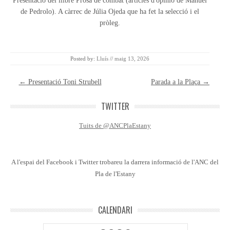
Presentació del llibre Prosa de combat (articles d'opinió de Manuel
de Pedrolo). A càrrec de Júlia Ojeda que ha fet la selecció i el
pròleg.
Posted by:
Lluís
//
maig 13, 2026
Post navigation
←
Presentació Toni Strubell
Parada a la Plaça
→
TWITTER
Tuits de @ANCPlaEstany
A l'espai del Facebook i Twitter trobareu la darrera informació de l'ANC del
Pla de l'Estany
CALENDARI