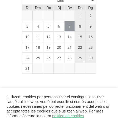
Mes
Dl
Dm
Dc
Dj
Dv
Ds
Dg
1
2
3
4
5
6
7
8
9
10
11
12
13
14
15
16
17
18
19
20
21
22
23
24
25
26
27
28
29
30
31
Utilitzem cookies per personalitzar el contingut i analitzar
l'accés al lloc web. Vostè pot escollir si només accepta les
cookies necessàries pel correcte funcionament del web o si
accepta totes les cookies que s'utilitzen al web. Per més
informació veure la nostra
política de cookies
.