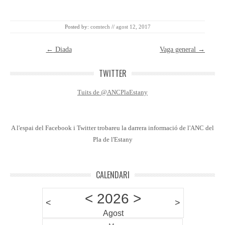
Posted by:
comtech
//
agost 12, 2017
Post navigation
←
Diada
Vaga general
→
TWITTER
Tuits de @ANCPlaEstany
A l'espai del Facebook i Twitter trobareu la darrera informació de l'ANC del
Pla de l'Estany
CALENDARI
<
2026
>
<
>
Agost