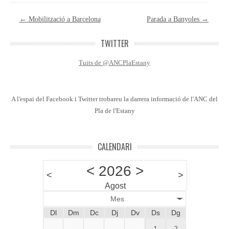
Post navigation
←
Mobilització a Barcelona
Parada a Banyoles
→
TWITTER
Tuits de @ANCPlaEstany
A l'espai del Facebook i Twitter trobareu la darrera informació de l'ANC del
Pla de l'Estany
CALENDARI
<
2026
>
<
>
Agost
Mes
Dl
Dm
Dc
Dj
Dv
Ds
Dg
1
2