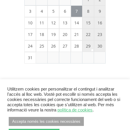
3
4
5
6
7
8
9
10
11
12
13
14
15
16
17
18
19
20
21
22
23
24
25
26
27
28
29
30
31
Utilitzem cookies per personalitzar el contingut i analitzar
l'accés al lloc web. Vostè pot escollir si només accepta les
cookies necessàries pel correcte funcionament del web o si
accepta totes les cookies que s'utilitzen al web. Per més
informació veure la nostra
política de cookies
.
Footer Menu
INFORMACIÓ LEGAL
POLÍTICA DE PRIVACITAT
Accepta només les cookies necessàries
POLÍTICA DE COOKIES