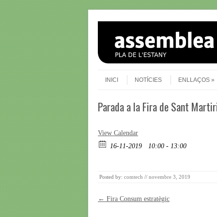
Skip to content
Menu
INICI
NOTÍCIES
ENLLAÇOS
Parada a la Fira de Sant Martir
View Calendar
16-11-2019
10:00 - 13:00
Posted by:
comtech
//
novembre 3, 2019
Post navigation
←
Fira Consum estratègic