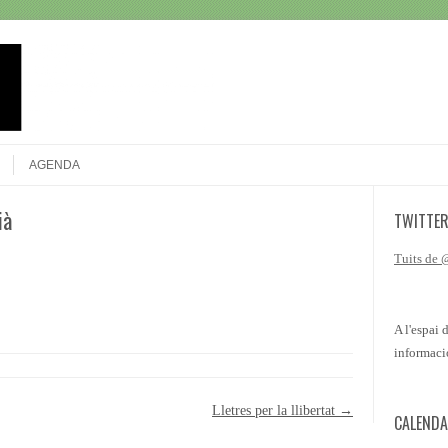
Search
AGENDA
ià
TWITTE
Tuits de
A l'espai 
informaci
Lletres per la llibertat
→
CALENDA