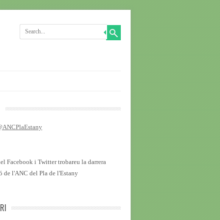
R
 @ANCPlaEstany
del Facebook i Twitter trobareu la darrera
ó de l'ANC del Pla de l'Estany
RI