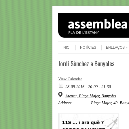
Skip to content
Menu
INICI
NOTÍCIES
ENLLAÇOS
Jordi Sànchez a Banyoles
View Calendar
28-09-2016
20:00 - 21:30
Ateneu, Plaça Major, Banyoles
Address:
Plaça Major, 40, Bany