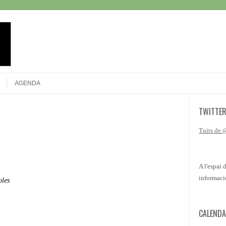
Search
AGENDA
TWITTE
Tuits de
A l'espai 
informaci
oles
CALENDA