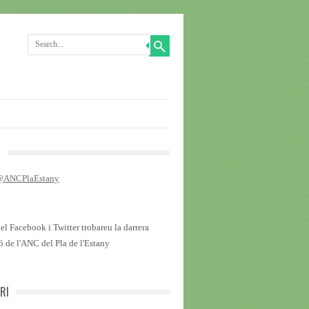
R
 @ANCPlaEstany
del Facebook i Twitter trobareu la darrera
ó de l'ANC del Pla de l'Estany
RI