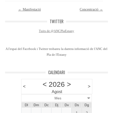
Post navigation
←
Manifestació
Concentració
→
TWITTER
Tuits de @ANCPlaEstany
A l'espai del Facebook i Twitter trobareu la darrera informació de l'ANC del
Pla de l'Estany
CALENDARI
<
2026
>
<
>
Agost
Mes
Dl
Dm
Dc
Dj
Dv
Ds
Dg
1
2