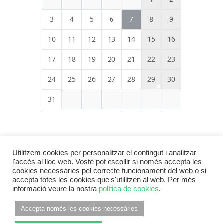
3
4
5
6
7
8
9
10
11
12
13
14
15
16
17
18
19
20
21
22
23
24
25
26
27
28
29
30
31
Utilitzem cookies per personalitzar el contingut i analitzar
l'accés al lloc web. Vostè pot escollir si només accepta les
cookies necessàries pel correcte funcionament del web o si
accepta totes les cookies que s'utilitzen al web. Per més
informació veure la nostra
política de cookies
.
Footer Menu
INFORMACIÓ LEGAL
POLÍTICA DE PRIVACITAT
Accepta només les cookies necessàries
POLÍTICA DE COOKIES