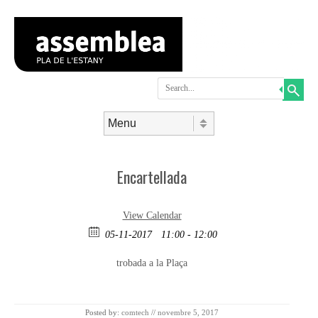
Search
Skip to content
Menu
Encartellada
View Calendar
05-11-2017
11:00 - 12:00
trobada a la Plaça
Posted by:
comtech
//
novembre 5, 2017