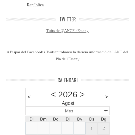
República
TWITTER
Tuits de @ANCPlaEstany
A l'espai del Facebook i Twitter trobareu la darrera informació de l'ANC del
Pla de l'Estany
CALENDARI
<
2026
>
<
>
Agost
Mes
Dl
Dm
Dc
Dj
Dv
Ds
Dg
1
2