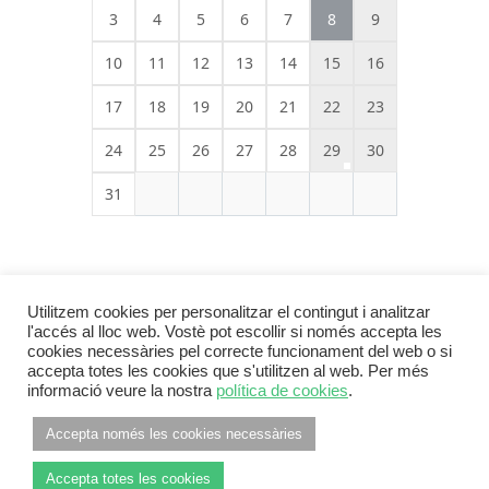
3
4
5
6
7
8
9
10
11
12
13
14
15
16
17
18
19
20
21
22
23
24
25
26
27
28
29
30
31
Utilitzem cookies per personalitzar el contingut i analitzar
l'accés al lloc web. Vostè pot escollir si només accepta les
cookies necessàries pel correcte funcionament del web o si
accepta totes les cookies que s'utilitzen al web. Per més
informació veure la nostra
política de cookies
.
Footer Menu
INFORMACIÓ LEGAL
POLÍTICA DE PRIVACITAT
Accepta només les cookies necessàries
POLÍTICA DE COOKIES
Accepta totes les cookies
© 2026
ANC Pla de l'Estany