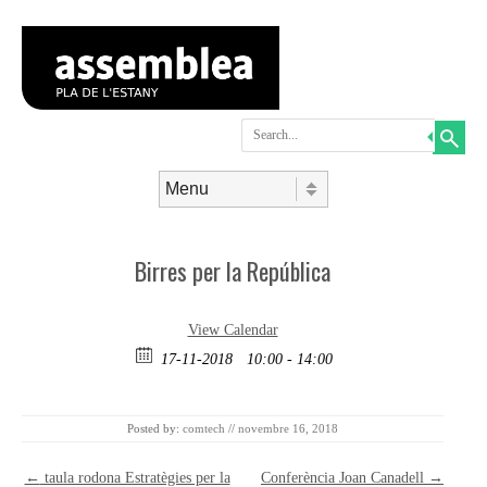
Search
Skip to content
Menu
Birres per la República
View Calendar
17-11-2018
10:00 - 14:00
Posted by:
comtech
//
novembre 16, 2018
Post navigation
←
taula rodona Estratègies per la
Conferència Joan Canadell
→