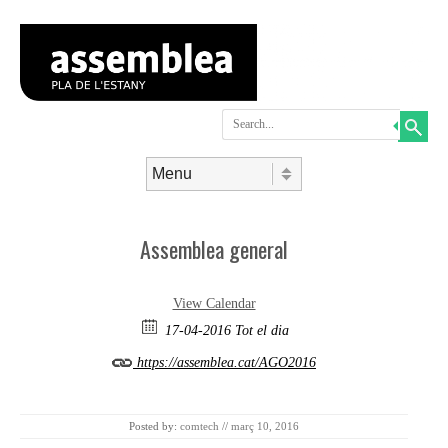
Search
Skip to content
Menu
Assemblea general
View Calendar
17-04-2016 Tot el dia
https://assemblea.cat/AGO2016
Posted by:
comtech
//
març 10, 2016