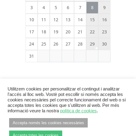
3
4
5
6
7
8
9
10
11
12
13
14
15
16
17
18
19
20
21
22
23
24
25
26
27
28
29
30
31
Utilitzem cookies per personalitzar el contingut i analitzar
l'accés al lloc web. Vostè pot escollir si només accepta les
cookies necessàries pel correcte funcionament del web o si
accepta totes les cookies que s'utilitzen al web. Per més
informació veure la nostra
política de cookies
.
Footer Menu
INFORMACIÓ LEGAL
POLÍTICA DE PRIVACITAT
Accepta només les cookies necessàries
POLÍTICA DE COOKIES
Accepta totes les cookies
© 2026
ANC Pla de l'Estany