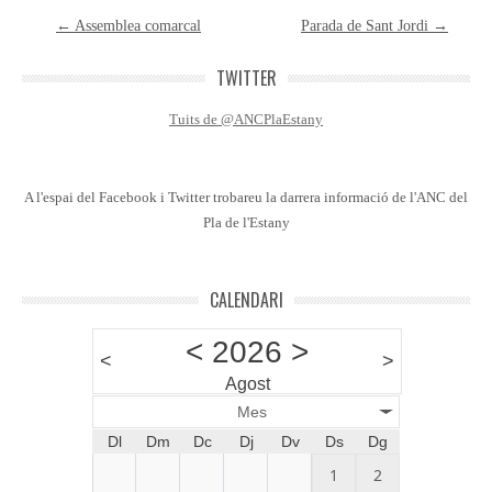
Post navigation
←
Assemblea comarcal
Parada de Sant Jordi
→
TWITTER
Tuits de @ANCPlaEstany
A l'espai del Facebook i Twitter trobareu la darrera informació de l'ANC del
Pla de l'Estany
CALENDARI
<
2026
>
<
>
Agost
Mes
Dl
Dm
Dc
Dj
Dv
Ds
Dg
1
2