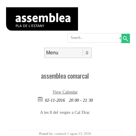
Search
Skip to content
Menu
assemblea comarcal
View Calendar
02-11-2016
20:00 - 21:30
A les 8 del vespre a Cal Drac
Posted by:
comtech
//
agost 13, 2016