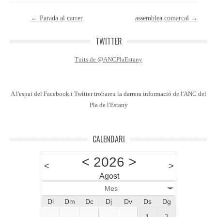
Post navigation
←
Parada al carrer
assemblea comarcal
→
TWITTER
Tuits de @ANCPlaEstany
A l'espai del Facebook i Twitter trobareu la darrera informació de l'ANC del
Pla de l'Estany
CALENDARI
<
2026
>
<
>
Agost
Mes
Dl
Dm
Dc
Dj
Dv
Ds
Dg
1
2