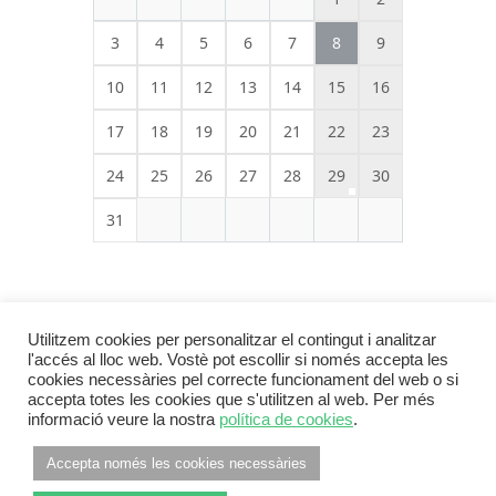
3
4
5
6
7
8
9
10
11
12
13
14
15
16
17
18
19
20
21
22
23
24
25
26
27
28
29
30
31
Utilitzem cookies per personalitzar el contingut i analitzar
l'accés al lloc web. Vostè pot escollir si només accepta les
cookies necessàries pel correcte funcionament del web o si
accepta totes les cookies que s'utilitzen al web. Per més
informació veure la nostra
política de cookies
.
Footer Menu
INFORMACIÓ LEGAL
POLÍTICA DE PRIVACITAT
Accepta només les cookies necessàries
POLÍTICA DE COOKIES