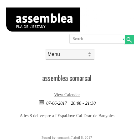
Search
Skip to content
Menu
assemblea comarcal
View Calendar
07-06-2017
20:00 - 21:30
A les 8 del vespre a l'EspaiJove Cal Drac de Banyoles
Posted by:
comtech
//
abril 8, 2017