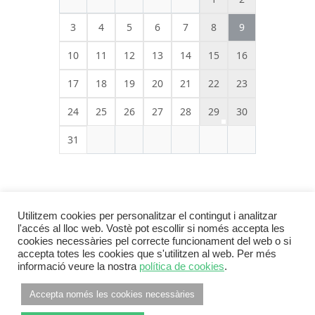
3
4
5
6
7
8
9
10
11
12
13
14
15
16
17
18
19
20
21
22
23
24
25
26
27
28
29
30
31
Utilitzem cookies per personalitzar el contingut i analitzar
l'accés al lloc web. Vostè pot escollir si només accepta les
cookies necessàries pel correcte funcionament del web o si
accepta totes les cookies que s'utilitzen al web. Per més
informació veure la nostra
política de cookies
.
Footer Menu
INFORMACIÓ LEGAL
POLÍTICA DE PRIVACITAT
Accepta només les cookies necessàries
POLÍTICA DE COOKIES