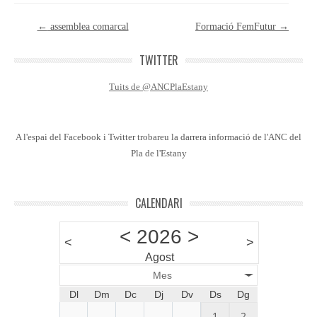
Post navigation
←
assemblea comarcal
Formació FemFutur
→
TWITTER
Tuits de @ANCPlaEstany
A l'espai del Facebook i Twitter trobareu la darrera informació de l'ANC del
Pla de l'Estany
CALENDARI
<
2026
>
<
>
Agost
Mes
Dl
Dm
Dc
Dj
Dv
Ds
Dg
1
2