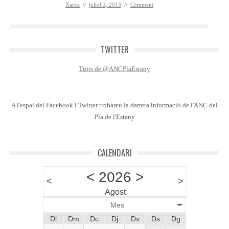
Xarxa
//
juliol 2, 2013
//
Comment
TWITTER
Tuits de @ANCPlaEstany
A l'espai del Facebook i Twitter trobareu la darrera informació de l'ANC del
Pla de l'Estany
CALENDARI
<
2026
>
<
>
Agost
Mes
Dl
Dm
Dc
Dj
Dv
Ds
Dg