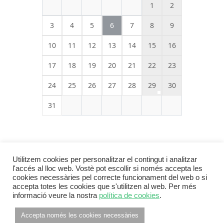
1
2
3
4
5
6
7
8
9
10
11
12
13
14
15
16
17
18
19
20
21
22
23
24
25
26
27
28
29
30
31
Utilitzem cookies per personalitzar el contingut i analitzar
l'accés al lloc web. Vostè pot escollir si només accepta les
cookies necessàries pel correcte funcionament del web o si
accepta totes les cookies que s'utilitzen al web. Per més
informació veure la nostra
política de cookies
.
Footer Menu
INFORMACIÓ LEGAL
POLÍTICA DE PRIVACITAT
Accepta només les cookies necessàries
POLÍTICA DE COOKIES