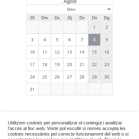
Agost
Mes
Dl
Dm
Dc
Dj
Dv
Ds
Dg
1
2
3
4
5
6
7
8
9
10
11
12
13
14
15
16
17
18
19
20
21
22
23
24
25
26
27
28
29
30
31
Utilitzem cookies per personalitzar el contingut i analitzar
l'accés al lloc web. Vostè pot escollir si només accepta les
cookies necessàries pel correcte funcionament del web o si