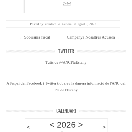
Inici
Posted by:
comtech
//
General
//
agost 9, 2022
Post navigation
←
Sobirania fiscal
Campanya Nosaltres Acusem
→
TWITTER
Tuits de @ANCPlaEstany
A l'espai del Facebook i Twitter trobareu la darrera informació de l'ANC del
Pla de l'Estany
CALENDARI
<
2026
>
<
>