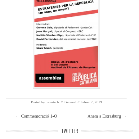
Posted by:
comtech
//
General
//
febrer 2, 2019
Post navigation
←
Commemoració 1-O
Anem a Estrasburg
→
TWITTER