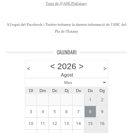
Tuits de @ANCPlaEstany
A l'espai del Facebook i Twitter trobareu la darrera informació de l'ANC del
Pla de l'Estany
CALENDARI
<
2026
>
<
>
Agost
Mes
Dl
Dm
Dc
Dj
Dv
Ds
Dg
1
2
3
4
5
6
7
8
9
10
11
12
13
14
15
16