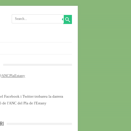
R
 @ANCPlaEstany
del Facebook i Twitter trobareu la darrera
ó de l'ANC del Pla de l'Estany
RI