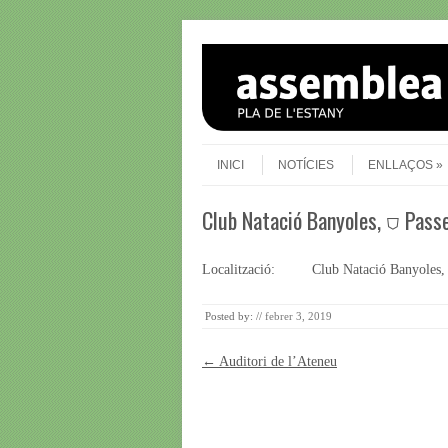
Skip to content
Menu
INICI
NOTÍCIES
ENLLAÇOS
Club Natació Banyoles, ⛉ Pass
Localització:
Club Natació Banyoles,
Posted by:
//
febrer 3, 2019
Post navigation
←
Auditori de l’Ateneu