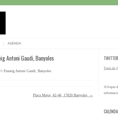
Search
AGENDA
eig Antoni Gaudi, Banyoles
TWITTE
Tuits de
 ⛉ Passeig Antoni Gaudi, Banyoles
A l'espai 
informaci
Plaça Major, 42-46, 17820 Banyoles,
→
CALENDA