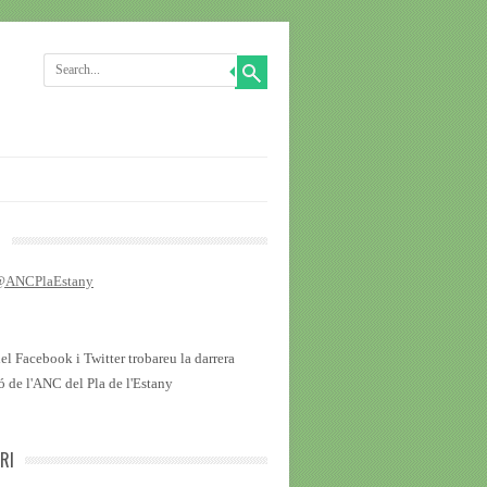
R
 @ANCPlaEstany
del Facebook i Twitter trobareu la darrera
ó de l'ANC del Pla de l'Estany
RI